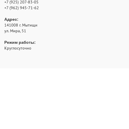
+7 (925) 207-83-05
+7 (962) 945-71-62
Адрес:
141008
г. Мытищи
ул. Мира, 51
Режим работы:
Круглосуточно
- аварийное открытие замков с выездом по Москве и
РуЗамок
области
2012 - 2026 © Все права защищены
Политика конфиденциальности
НАВИГАЦИЯ: